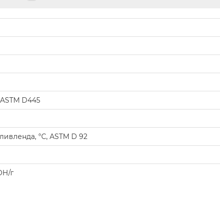
, ASTM D445
ивленда, °C, ASTM D 92
ОН/г