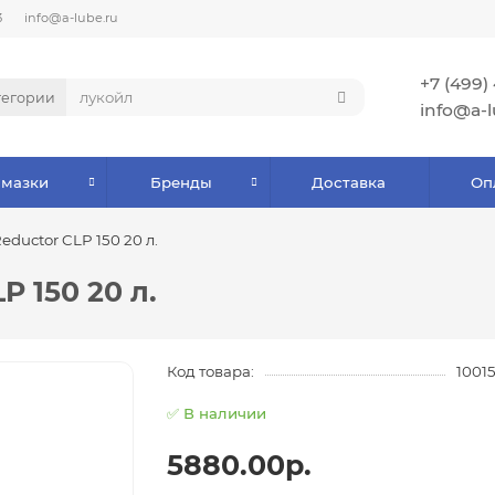
3
info@a-lube.ru
+7 (499)
тегории
info@a-l
Смазки
Бренды
Доставка
Оп
Reductor CLP 150 20 л.
P 150 20 л.
Код товара:
1001
✅ В наличии
5880.00р.