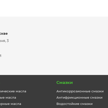
скве
ня, 3
к1
а
Смазки
лические масла
Антикоррозионные смазки
ые масла
Антифрикционные смазки
орные масла
Водостойкие смазки