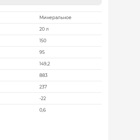
Минеральное
20 л
150
95
149,2
883
237
-22
0,6