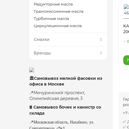
Редукторные масла
Трансмиссионные масла
Турбинные масла
Циркуляционные масла
KA
20
Смазки
✅ 
Бренды
🏛Самовывоз мелкой фасовки из
офиса в Москве
📍Мичуринский проспект,
Олимпийская деревня, 3
Ги
ро
Самовывоз бочек и канистр со
🛢
склада
+7 
✅ Д
Московская область, Нахабино, ул.
📍
✅ О
Совпартшкола, с5к1