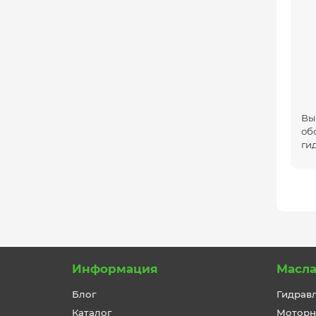
Вы
об
ги
Информация
Масл
Блог
Гидрав
Каталог
Моторн