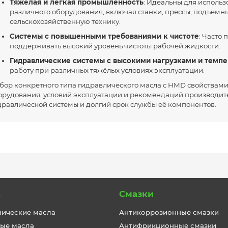
Тяжёлая и лёгкая промышленность
: Идеальны для использ
различного оборудования, включая станки, прессы, подъемны
сельскохозяйственную технику.
Системы с повышенными требованиями к чистоте
: Часто
поддерживать высокий уровень чистоты рабочей жидкости.
Гидравлические системы с высокими нагрузками и темп
работу при различных тяжёлых условиях эксплуатации.
бор конкретного типа гидравлического масла с HMD свойствами
орудования, условий эксплуатации и рекомендаций производите
дравлической системы и долгий срок службы её компонентов.
а
Смазки
лические масла
Антикоррозионные смазки
ые масла
Антифрикционные смазки