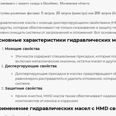
амовывоз с нашего склада в Нахабино, Московская область
тупны различные фасовки: 5 литров, 20 литров (канистра) или 200 литров (б
дравлические масла с моюще-диспергирующими свойствами (HM
одукты, которые обеспечивают не только смазывание и защиту г
тивно очищать системы от загрязнений и отложений. Вот основн
сновные характеристики гидравлических м
Моющие свойства
:
Эти масла содержат специальные присадки, которые по
включая металлические окалины, остатки масел и друг
Диспергирующие свойства
:
Диспергирующие присадки в маслах предотвращают о
равномерно распределить и удалить отложения, которы
системе.
Защитные свойства
:
Кроме очистки, HMD масла также обеспечивают надеж
компонентов от износа и коррозии.
рименение гидравлических масел с HMD св