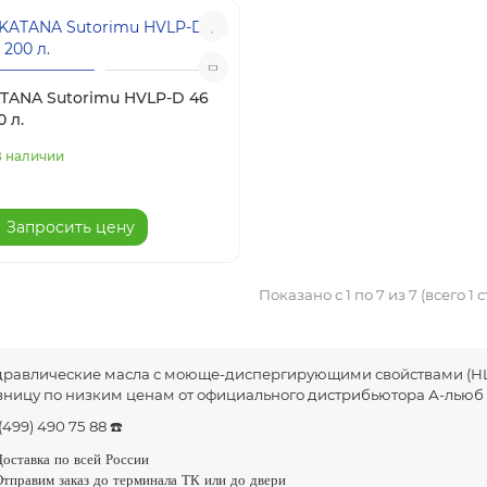
TANA Sutorimu HVLP-D 46
0 л.
В наличии
Запросить цену
Показано с 1 по 7 из 7 (всего 1 
дравлические масла с моюще-диспергирующими свойствами (HLP-
зницу по низким ценам от официального дистрибьютора А-льюб
(499) 490 75 88 ☎️
оставка по всей России
тправим заказ до терминала ТК или до двери