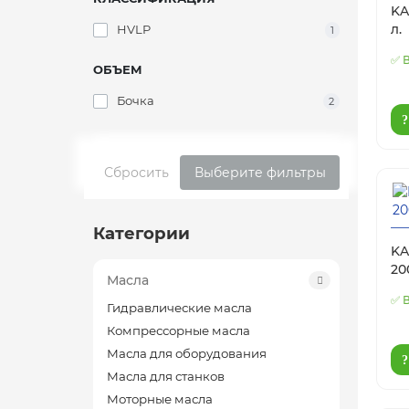
KA
л.
HVLP
1
✅ 
ОБЪЕМ
Бочка
2
Сбросить
Выберите фильтры
Категории
KA
20
Масла
✅ 
Гидравлические масла
Компрессорные масла
Масла для оборудования
Масла для станков
Моторные масла