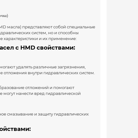
очка)
D масла) представляют собой специальные
идравлических систем, но и способны
ые характеристики и их применение:
асел с HMD свойствами:
могают удалять различные загрязнения,
ие отложения внутри гидравлических систем.
бразование отложений и помогают
е могут нанести вред гидравлической
ное смазывание и защиту гидравлических
ойствами: