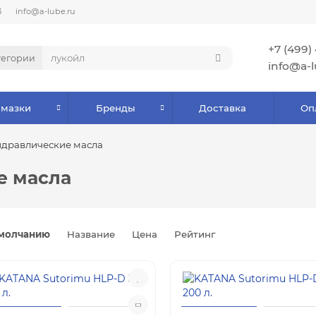
3
info@a-lube.ru
+7 (499)
тегории
info@a-l
Смазки
Бренды
Доставка
Оп
дравлические масла
е масла
молчанию
Название
Цена
Рейтинг