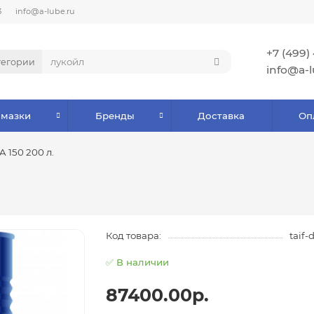
3
info@a-lube.ru
+7 (499)
тегории
info@a-l
Смазки
Бренды
Доставка
Оп
 150 200 л.
Код товара:
taif-
✅ В наличии
87400.00р.