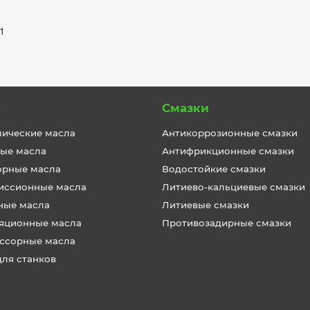
к1
а
Смазки
лические масла
Антикоррозионные смазки
ые масла
Антифрикционные смазки
орные масла
Водостойкие смазки
иссионные масла
Литиево-кальциевые смазки
ные масла
Литиевые смазки
яционные масла
Противозадирные смазки
ссорные масла
для станков