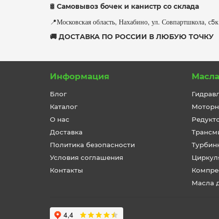
Самовывоз бочек и канистр со склада
🛢
Московская область, Нахабино, ул. Совпартшкола, с5
📍
🚚 ДОСТАВКА ПО РОССИИ В ЛЮБУЮ ТОЧКУ
Информация
Масл
Блог
Гидрав
Каталог
Моторн
О нас
Редукт
Доставка
Трансм
Политика безопасности
Турбин
Условия соглашения
Циркул
Контакты
Компре
Масла 