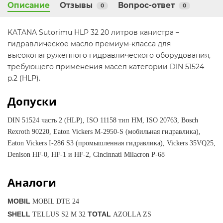
Описание
Отзывы
Вопрос-ответ
0
0
KATANA Sutorimu HLP 32 20 литров канистра –
гидравлическое масло премиум-класса для
высоконагруженного гидравлического оборудования,
требующего применения масел категории DIN 51524
p.2 (HLP).
Допуски
DIN 51524 часть 2 (HLP), ISO 11158 тип HM, ISO 20763, Bosch
Rexroth 90220, Eaton Vickers M-2950-S (мобильная гидравлика),
Eaton Vickers I-286 S3 (промышленная гидравлика), Vickers 35VQ25,
Denison HF-0, HF-1 и HF-2, Cincinnati Milacron P-68
Аналоги
MOBIL
MOBIL DTE 24
SHELL
TOTAL
TELLUS S2 M 32
AZOLLA ZS