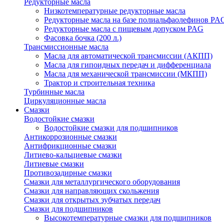
Редукторные масла
Низкотемпературные редукторные масла
Редукторные масла на базе полиальфаолефинов PA
Редукторные масла с пищевым допуском PAG
Фасовка бочка (200 л.)
Трансмиссионные масла
Масла для автоматической трансмиссии (АКПП)
Масла для гипоидных передач и дифференциала
Масла для механической трансмиссии (МКПП)
Трактор и строительная техника
Турбинные масла
Циркуляционные масла
Смазки
Водостойкие смазки
Водостойкие смазки для подшипников
Антикоррозионные смазки
Антифрикционные смазки
Литиево-кальциевые смазки
Литиевые смазки
Противозадирные смазки
Смазки для металлургического оборудования
Смазки для направляющих скольжения
Смазки для открытых зубчатых передач
Смазки для подшипников
Высокотемпературные смазки для подшипников