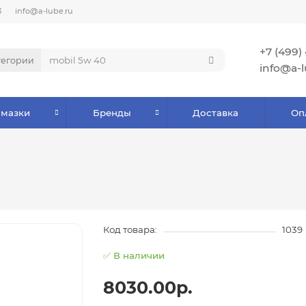
3
info@a-lube.ru
+7 (499)
тегории
info@a-l
Смазки
Бренды
Доставка
Оп
Код товара:
1039
✅ В наличии
8030.00р.