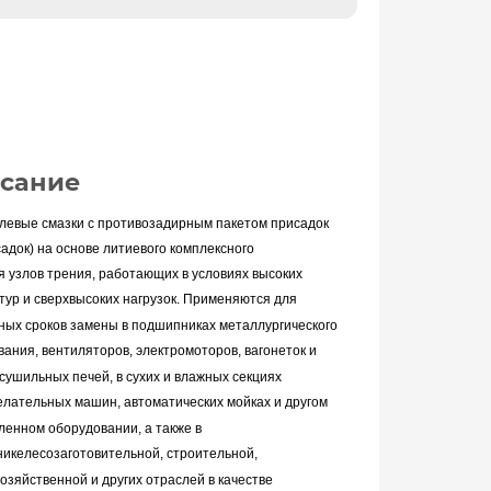
сание
левые смазки с противозадирным пакетом присадок
адок) на основе литиевого комплексного
я узлов трения, работающих в условиях высоких
тур и сверхвысоких нагрузок. Применяются
для
ных сроков замены в подшипниках металлургического
вания, вентиляторов,
электромоторов, вагонеток и
сушильных печей, в сухих и влажных секциях
елательных
машин, автоматических мойках и другом
енном оборудовании, а также в
нике
лесозаготовительной, строительной,
озяйственной и других отраслей в качестве