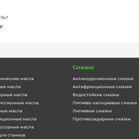
 с5к1
У
а
Смазки
лические масла
Антикоррозионные смазки
ые масла
Антифрикционные смазки
орные масла
Водостойкие смазки
иссионные масла
Литиево-кальциевые смазки
ные масла
Литиевые смазки
яционные масла
Противозадирные смазки
ссорные масла
для станков