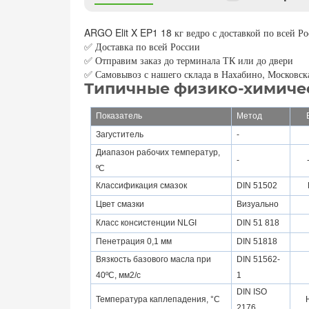
ARGO Elit X EP1 18 кг ведро с доставкой по всей Р
✅ Доставка по всей России
✅ Отправим заказ до терминала ТК или до двери
Самовывоз с нашего склада в Нахабино, Московска
✅
Типичные физико-химиче
Показатель
Метод
Загуститель
-
Диапазон рабочих температур,
-
ºС
Классификация смазок
DIN 51502
Цвет смазки
Визуально
Класс консистенции NLGI
DIN 51 818
Пенетрация 0,1 мм
DIN 51818
Вязкость базового масла при
DIN 51562-
40ºС, мм2/с
1
DIN ISO
Температура каплепадения, °С
2176