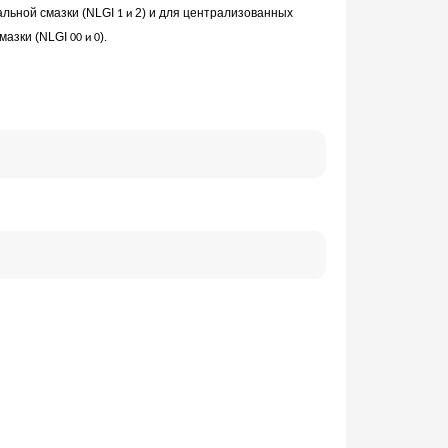
альной
смазки (NLGI
2) и для централизованных
1 и
смазки (NLGI
)
00 и 0
.