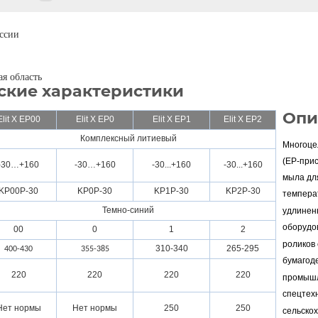
оссии
я область
ские характеристики
Опи
Elit X EP00
Elit X EP0
Elit Х EP1
Elit Х EP2
Комплексный литиевый
Многоце
(EP-прис
-30…+160
-30…+160
-30
.
..+160
-30
.
..+160
мыла дл
KP
00
Р-30
KP
0
Р-30
KP1Р-30
KP2Р-30
темпера
Темно-синий
удлинен
оборудо
00
0
1
2
роликов 
310-340
265-295
400-430
355-385
бумагод
220
220
220
220
промышл
спецтех
Нет нормы
Нет нормы
250
250
сельскох