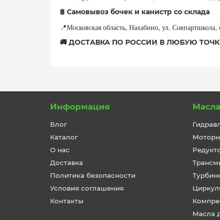
Самовывоз бочек и канистр со склада
🛢
Московская область, Нахабино, ул. Совпартшкола,
📍
🚚 ДОСТАВКА ПО РОССИИ В ЛЮБУЮ ТОЧК
Информация
Масл
Блог
Гидрав
Каталог
Моторн
О нас
Редукт
Доставка
Трансм
Политика безопасности
Турбин
Условия соглашения
Циркул
Контакты
Компре
Масла 